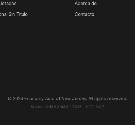
istados
Acerca de
onal Sin Título
Contacto
© 2026 Economy Auto of New Jersey. All rights reserved.
Started: 6:45:50 AM 8/1/2026 - .NET 10.0.7