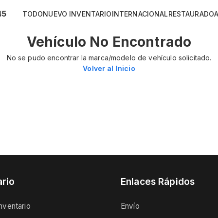
45
TODO
NUEVO INVENTARIO
INTERNACIONAL
RESTAURADO
Vehículo No Encontrado
No se pudo encontrar la marca/modelo de vehículo solicitado.
Volver al Inicio
ario
Enlaces Rápidos
nventario
Envío