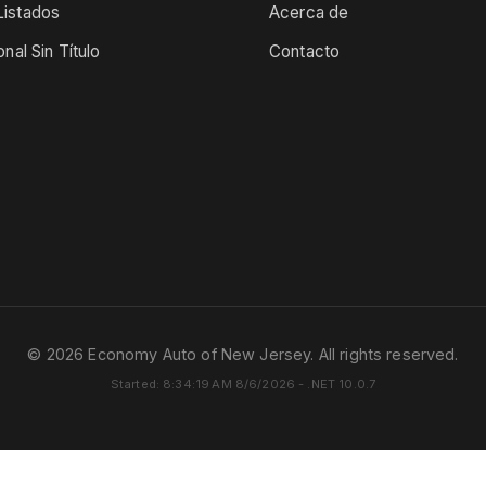
istados
Acerca de
onal Sin Título
Contacto
© 2026 Economy Auto of New Jersey. All rights reserved.
Started: 8:34:19 AM 8/6/2026 - .NET 10.0.7