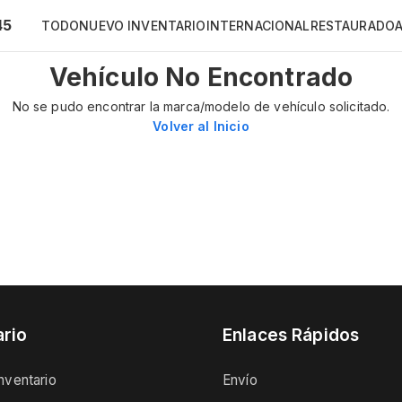
45
TODO
NUEVO INVENTARIO
INTERNACIONAL
RESTAURADO
Vehículo No Encontrado
No se pudo encontrar la marca/modelo de vehículo solicitado.
Volver al Inicio
ario
Enlaces Rápidos
nventario
Envío